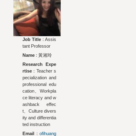
Job Title
: Assis
tant Professor
Name
:
黃湘玲
Research Expe
rtise
: Teacher s
pecialization and
professional edu
cation、Workpla
ce literacy and w
ashback effec
t、Culture divers
ity and differentia
ted instruction
Email
:
ofihuang