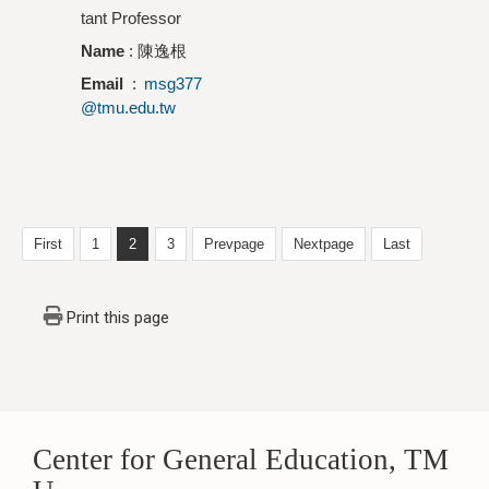
tant Professor
Name
:
陳逸根
Email
:
msg377
@tmu.edu.tw
First
1
2
3
Prevpage
Nextpage
Last
Print this page
Center for General Education, TM