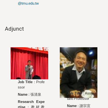
@tmu.edu.tw
Adjunct
Job Title
: Profe
ssor
Job Title
: Assis
Name
:
張清泉
tant Professor
Research Expe
Name
:
謝宗宜
rtise
: 教材教