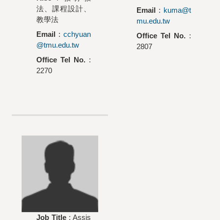
法、課程設計、
Email
:
kuma@t
教學法
mu.edu.tw
Email
:
cchyuan
Office Tel No.
:
@tmu.edu.tw
2807
Office Tel No.
:
2270
Job Title
: Assis