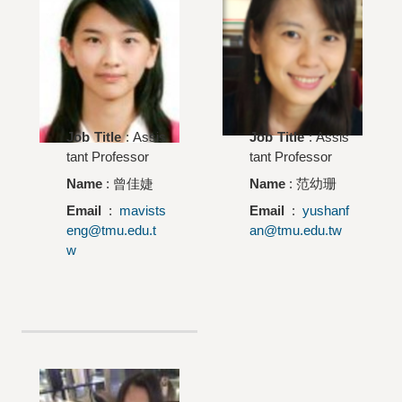
Job Title
: Assis
Job Title
: Assis
tant Professor
tant Professor
Name
:
曾佳婕
Name
:
范幼珊
Email
:
mavists
Email
:
yushanf
eng@tmu.edu.t
an@tmu.edu.tw
w