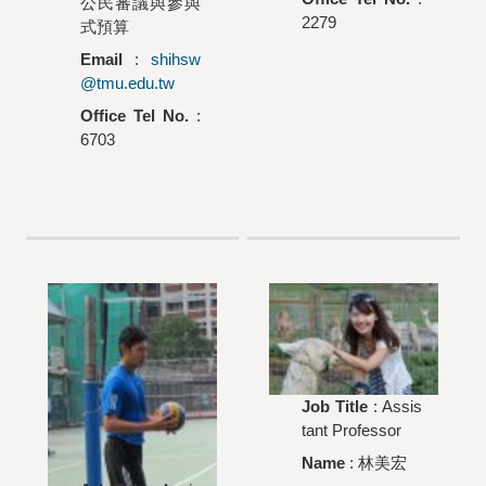
公民審議與參與
2279
式預算
Email
:
shihsw
@tmu.edu.tw
Office Tel No.
:
6703
Job Title
: Assis
tant Professor
Name
:
林美宏