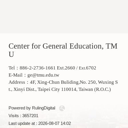
Center for General Education, TM
U
Tel：886-2-2736-1661 Ext.2660 /
6702
Ext.
E-Mail：ge@tmu.edu.tw
Address：
4F, Xing-Chun Buliding,No. 250, Wuxing S
t., Xinyi Dist., Taipei City 110014, Taiwan (R.O.C.)
Powered by RulingDigital
Visits : 3657201
Last update at :
2026-08-07 14:02