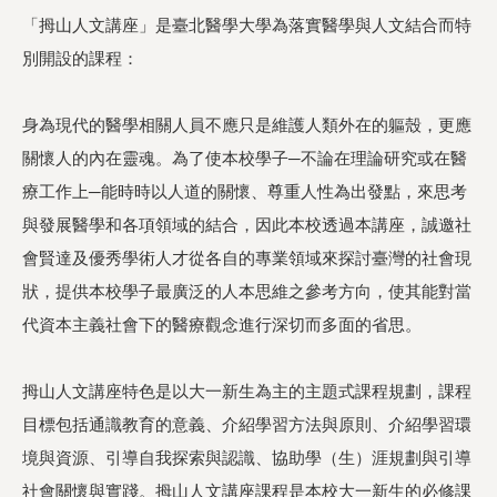
「拇山人文講座」是臺北醫學大學為落實醫學與人文結合而特
別開設的課程：
身為現代的醫學相關人員不應只是維護人類外在的軀殼，更應
關懷人的內在靈魂。為了使本校學子─不論在理論研究或在醫
療工作上─能時時以人道的關懷、尊重人性為出發點，來思考
與發展醫學和各項領域的結合，因此本校透過本講座，誠邀社
會賢達及優秀學術人才從各自的專業領域來探討臺灣的社會現
狀，提供本校學子最廣泛的人本思維之參考方向，使其能對當
代資本主義社會下的醫療觀念進行深切而多面的省思。
拇山人文講座特色是以大一新生為主的主題式課程規劃，課程
目標包括通識教育的意義、介紹學習方法與原則、介紹學習環
境與資源、引導自我探索與認識、協助學（生）涯規劃與引導
社會關懷與實踐。拇山人文講座課程是本校大一新生的必修課