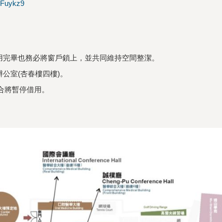
bFuykz9
用完畢也務必將窗戶鎖上，並共同維持空間整潔。
公室(杏春樓四樓)。
合將暫停借用。