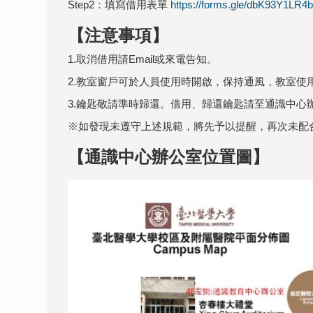
Step2：填寫借用表單
https://forms.gle/dbK93Y1LR4
【注意事項】
1.取消借用請Email或來電告知。
2.教室窗戶可於人員使用時開啟，保持通風，教室使
3.鑰匙敬請準時歸還。借用、歸還鑰匙請至通識中心辦
※如發現未遵守上述規範，將先予以提醒，再次未配
【通識中心辦公室位置圖】