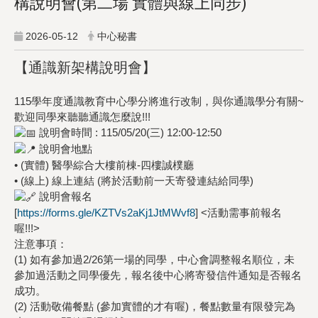
構說明會(第二場 實體與線上同步)
2026-05-12
中心秘書
【通識新架構說明會】
115學年度通識教育中心學分將進行改制，與你通識學分有關~
歡迎同學來聽聽通識怎麼說!!!
說明會時間 : 115/05/20(三) 12:00-12:50
說明會地點
• (實體) 醫學綜合大樓前棟-四樓誠樸廳
• (線上) 線上連結 (將於活動前一天寄發連結給同學)
說明會報名
[
https://forms.gle/KZTVs2aKj1JtMWvf8
] <活動需事前報名
喔!!!>
注意事項：
(1) 如有參加過2/26第一場的同學，中心會調整報名順位，未
參加過活動之同學優先，報名後中心將寄發信件通知是否報名
成功。
(2) 活動敬備餐點 (參加實體的才有喔)，餐點數量有限發完為