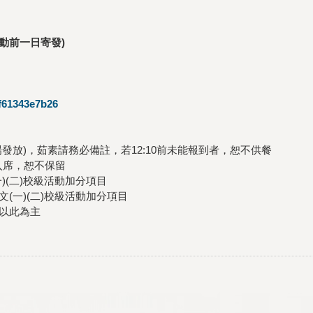
活動前一日寄發)
7f61343e7b26
發放)，茹素請務必備註，若12:10前未能報到者，恕不供餐
入席，恕不保留
)(二)校級活動加分項目
(一)(二)校級活動加分項目
以此為主