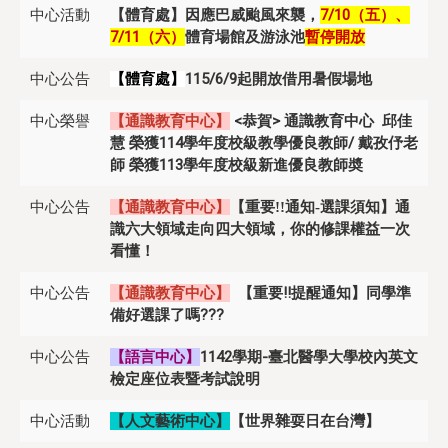
中心活動
【體育處】因應巴威颱風來襲，
7/10（五）、
7/11（六）
體育場館及游泳池
暫停開放
中心公告
115/6/9起開放借用暑假場地
【體育處】
中心榮譽
【通識教育中心】
<恭賀> 通識教育中心 邱佳
慧 榮獲114學年度校級教學優良教師/ 戴孜伃老
師 榮獲113學年度校級新進優良教師奬
中心公告
【通識教育中心】
【重要!!通知-選課須知】通
識六大領域走向四大領域，你的修課權益一次
看懂！
中心公告
【通識教育中
心】
【重要!!提醒通知】同學準
備好選課了嗎???
中心公告
【語言中心
】
1142學期-臺北醫學大學校內英文
檢定座位表暨考試說明
中心活動
【人文藝術中心】
【世界雜耍日在台灣】