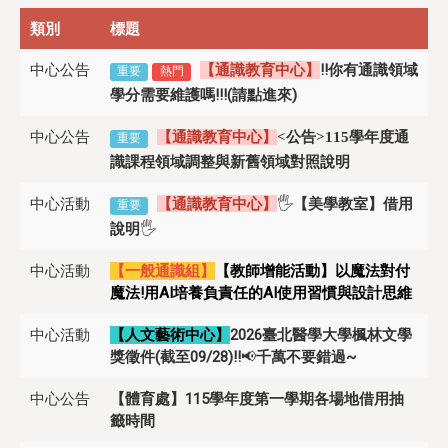
類別
標題
中心公告
【通識教育中心】
!!你有通識領域
重要
熱門
學分需要維護嗎!!!(請點進來)
中心公告
【通識教育中心】
<公告>115學年度通
重要
識課程領域調整與新舊領域對照說明
中心活動
【通識教育中心】
🖐
【美學教室】借用
重要
說明
🖐
中心活動
【一般通識組】
【教師增能活動】以魔法對付
魔法!用AI培養負責任的AI使用習慣與設計思維
中心活動
【人文藝術中心】
2026臺北醫學大學楓林文學
獎徵件(截至09/28)!!
📢
千萬不要錯過~
中心公告
【體育處】115學年度第一學期各場地借用抽
籤時間